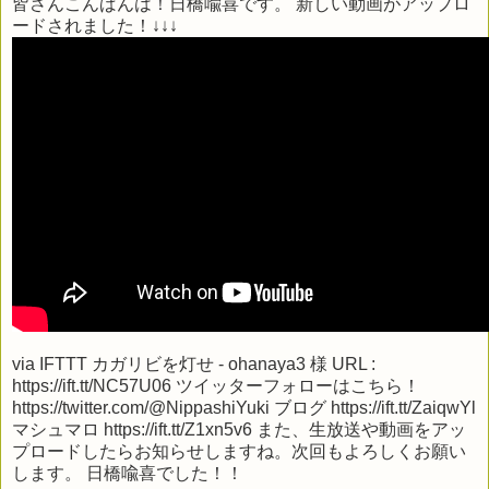
皆さんこんばんは！日橋喩喜です。 新しい動画がアップロ
ードされました！↓↓↓
via
IFTTT
カガリビを灯せ - ohanaya3 様 URL :
https://ift.tt/NC57U06 ツイッターフォローはこちら！
https://twitter.com/@NippashiYuki ブログ https://ift.tt/ZaiqwYl
マシュマロ https://ift.tt/Z1xn5v6 また、生放送や動画をアッ
プロードしたらお知らせしますね。次回もよろしくお願い
します。 日橋喩喜でした！！