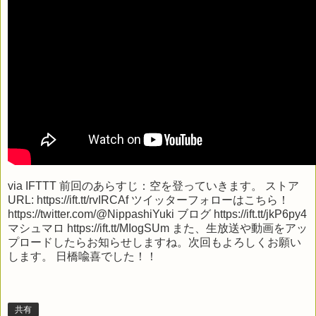
via
IFTTT
前回のあらすじ：空を登っていきます。 ストア
URL: https://ift.tt/rvIRCAf ツイッターフォローはこちら！
https://twitter.com/@NippashiYuki ブログ https://ift.tt/jkP6py4
マシュマロ https://ift.tt/MIogSUm また、生放送や動画をアッ
プロードしたらお知らせしますね。次回もよろしくお願い
します。 日橋喩喜でした！！
共有