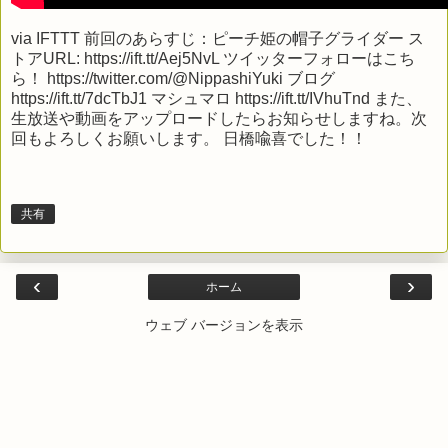
via
IFTTT
前回のあらすじ：ピーチ姫の帽子グライダー ス
トアURL: https://ift.tt/Aej5NvL ツイッターフォローはこち
ら！ https://twitter.com/@NippashiYuki ブログ
https://ift.tt/7dcTbJ1 マシュマロ https://ift.tt/IVhuTnd また、
生放送や動画をアップロードしたらお知らせしますね。次
回もよろしくお願いします。 日橋喩喜でした！！
共有
‹
›
ホーム
ウェブ バージョンを表示