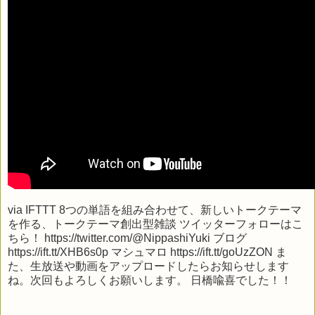
via
IFTTT
8つの単語を組み合わせて、新しいトークテーマ
を作る、トークテーマ創出型雑談 ツイッターフォローはこ
ちら！ https://twitter.com/@NippashiYuki ブログ
https://ift.tt/XHB6s0p マシュマロ https://ift.tt/goUzZON ま
た、生放送や動画をアップロードしたらお知らせします
ね。次回もよろしくお願いします。 日橋喩喜でした！！