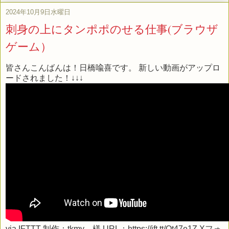
2024年10月9日水曜日
刺身の上にタンポポのせる仕事(ブラウザ
ゲーム）
皆さんこんばんは！日橋喩喜です。 新しい動画がアップロ
ードされました！↓↓↓
via
IFTTT
制作：tkmy 様 URL：https://ift.tt/Ot47e1Z Xフォ