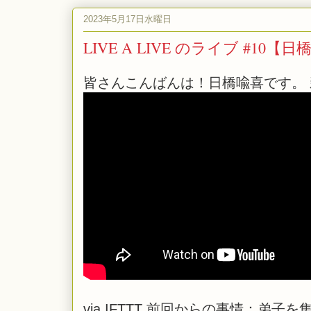
2023年5月17日水曜日
LIVE A LIVE のライブ #10【
皆さんこんばんは！日橋喩喜です。 
via
IFTTT
前回からの事情：弟子を集める旅。 