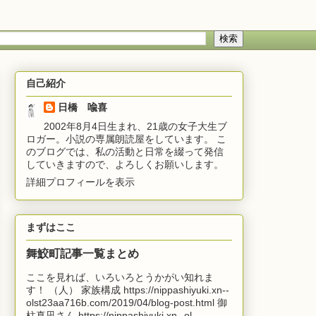
自己紹介
日橋 喩喜
2002年8月4日生まれ、21歳の女子大生ブ
ロガー。小説の専属朗読屋をしています。 こ
のブログでは、私の活動と日常を綴って発信
していきますので、よろしくお願いします。
詳細プロフィールを表示
まずはここ
舞鮫町記事一覧まとめ
ここを見れば、いろいろとうかがい知れま
す！ （人） 家族構成 https://nippashiyuki.xn--
olst23aa716b.com/2019/04/blog-post.html 御
柱真凪さん https://nippashiyuki.xn--ol...