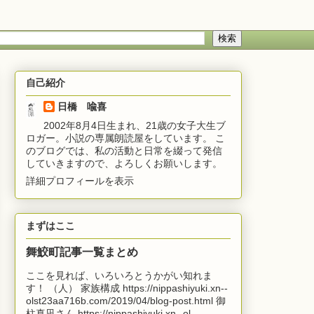
自己紹介
日橋 喩喜
2002年8月4日生まれ、21歳の女子大生ブ
ロガー。小説の専属朗読屋をしています。 こ
のブログでは、私の活動と日常を綴って発信
していきますので、よろしくお願いします。
詳細プロフィールを表示
まずはここ
舞鮫町記事一覧まとめ
ここを見れば、いろいろとうかがい知れま
す！ （人） 家族構成 https://nippashiyuki.xn--
olst23aa716b.com/2019/04/blog-post.html 御
柱真凪さん https://nippashiyuki.xn--ol...