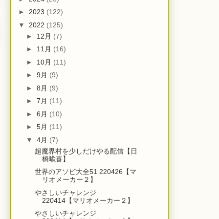
►
2023
(122)
▼
2022
(125)
►
12月
(7)
►
11月
(16)
►
10月
(11)
►
9月
(9)
►
8月
(9)
►
7月
(11)
►
6月
(10)
►
5月
(11)
▼
4月
(7)
超魔界村を少しだけやる配信【日
橋喩喜】
世界のアソビ大全51 220426【マ
リオメーカー２】
やさしいチャレンジ
220414【マリオメーカー２】
やさしいチャレンジ