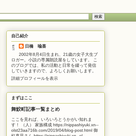
自己紹介
日橋 喩喜
2002年8月4日生まれ、21歳の女子大生ブ
ロガー。小説の専属朗読屋をしています。 こ
のブログでは、私の活動と日常を綴って発信
していきますので、よろしくお願いします。
詳細プロフィールを表示
まずはここ
舞鮫町記事一覧まとめ
ここを見れば、いろいろとうかがい知れま
す！ （人） 家族構成 https://nippashiyuki.xn--
olst23aa716b.com/2019/04/blog-post.html 御
柱真凪さん https://nippashiyuki.xn--ol...