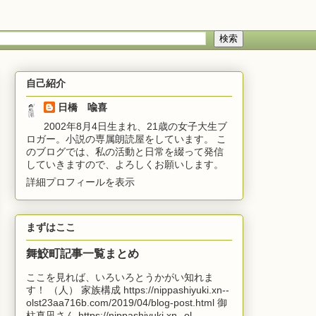
自己紹介
日橋 喩喜
2002年8月4日生まれ、21歳の女子大生ブ
ロガー。小説の専属朗読屋をしています。 こ
のブログでは、私の活動と日常を綴って発信
していきますので、よろしくお願いします。
詳細プロフィールを表示
まずはここ
舞鮫町記事一覧まとめ
ここを見れば、いろいろとうかがい知れま
す！ （人） 家族構成 https://nippashiyuki.xn--
olst23aa716b.com/2019/04/blog-post.html 御
柱真凪さん https://nippashiyuki.xn--ol...