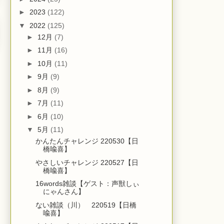
►
2023
(122)
▼
2022
(125)
►
12月
(7)
►
11月
(16)
►
10月
(11)
►
9月
(9)
►
8月
(9)
►
7月
(11)
►
6月
(10)
▼
5月
(11)
かんたんチャレンジ 220530【日
橋喩喜】
やさしいチャレンジ 220527【日
橋喩喜】
16words雑談【ゲスト：声獣しぃ
にゃんさん】
ない雑談（川） 220519【日橋
喩喜】