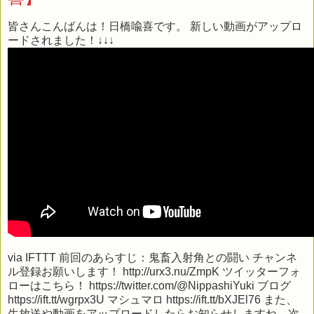
皆さんこんばんは！日橋喩喜です。 新しい動画がアップロ
ードされました！↓↓↓
via
IFTTT
前回のあらすじ：鬼畜入射角との闘い チャンネ
ル登録お願いします！ http://urx3.nu/ZmpK ツイッターフォ
ローはこちら！ https://twitter.com/@NippashiYuki ブログ
https://ift.tt/wgrpx3U マシュマロ https://ift.tt/bXJEl76 また、
生放送や動画をアップロードしたらお知らせしますね。次