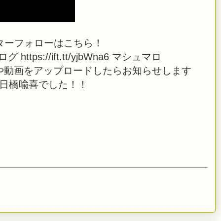
ターフォローはこちら！
 ブログ https://ift.tt/yjbWna6 マシュマロ
 また、生放送や動画をアップロードしたらお知らせします
 日橋喩喜でした！！