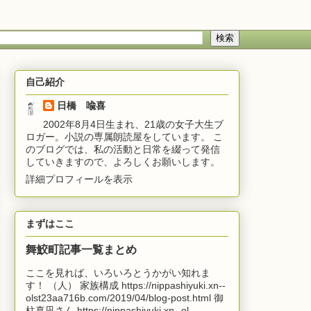
自己紹介
日橋 喩喜
2002年8月4日生まれ、21歳の女子大生ブ
ロガー。小説の専属朗読屋をしています。 こ
のブログでは、私の活動と日常を綴って発信
していきますので、よろしくお願いします。
詳細プロフィールを表示
まずはここ
舞鮫町記事一覧まとめ
ここを見れば、いろいろとうかがい知れま
す！ （人） 家族構成 https://nippashiyuki.xn--
olst23aa716b.com/2019/04/blog-post.html 御
柱真凪さん https://nippashiyuki.xn--ol...