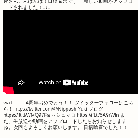
皆さんこんばんは！日橋喩喜です。 新しい動画がアップロ
ードされました！↓↓↓
via
IFTTT
4周年おめでとう！！ ツイッターフォローはこち
ら！ https://twitter.com/@NippashiYuki ブログ
https://ift.tt/WMQ97Fa マシュマロ https://ift.tt/5A9rWln ま
た、生放送や動画をアップロードしたらお知らせします
ね。次回もよろしくお願いします。 日橋喩喜でした！！