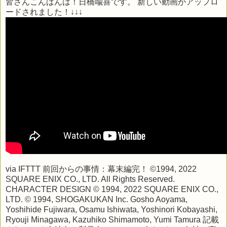
皆さんこんばんは！日橋喩喜です。 新しい動画がアップロ
ードされました！↓↓↓
via
IFTTT
前回からの事情：幕末編完！ ©1994, 2022
SQUARE ENIX CO., LTD. All Rights Reserved.
CHARACTER DESIGN © 1994, 2022 SQUARE ENIX CO.,
LTD. © 1994, SHOGAKUKAN Inc. Gosho Aoyama,
Yoshihide Fujiwara, Osamu Ishiwata, Yoshinori Kobayashi,
Ryouji Minagawa, Kazuhiko Shimamoto, Yumi Tamura 記載