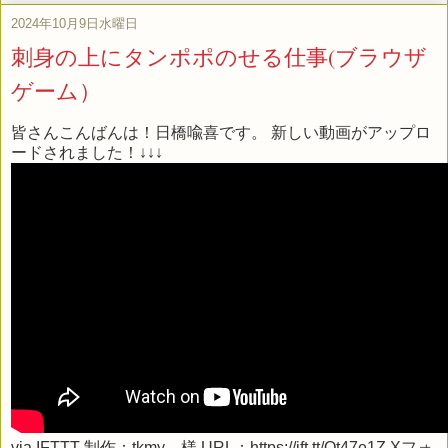
2024年10月9日水曜日
刺身の上にタンポポのせる仕事(ブラウザ
ゲーム）
皆さんこんばんは！日橋喩喜です。 新しい動画がアップロ
ードされました！↓↓↓
via
IFTTT
制作：tkmy 様 URL：https://ift.tt/Ot47e1Z Xフォ