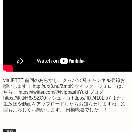
via
IFTTT
前回のあらすじ：クッパの国 チャンネル登録お
願いします！ http://urx3.nu/ZmpK ツイッターフォローはこ
ちら！ https://twitter.com/@NippashiYuki ブログ
https://ift.tt/H6xSZG0 マシュマロ https://ift.tt/410Lfo7 また、
生放送や動画をアップロードしたらお知らせしますね。次
回もよろしくお願いします。 日橋喩喜でした！！
共有