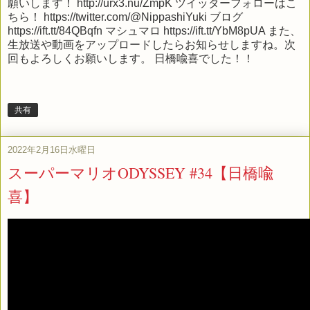
願いします！ http://urx3.nu/ZmpK ツイッターフォローはこ
ちら！ https://twitter.com/@NippashiYuki ブログ
https://ift.tt/84QBqfn マシュマロ https://ift.tt/YbM8pUA また、
生放送や動画をアップロードしたらお知らせしますね。次
回もよろしくお願いします。 日橋喩喜でした！！
共有
2022年2月16日水曜日
スーパーマリオODYSSEY #34【日橋喩
喜】