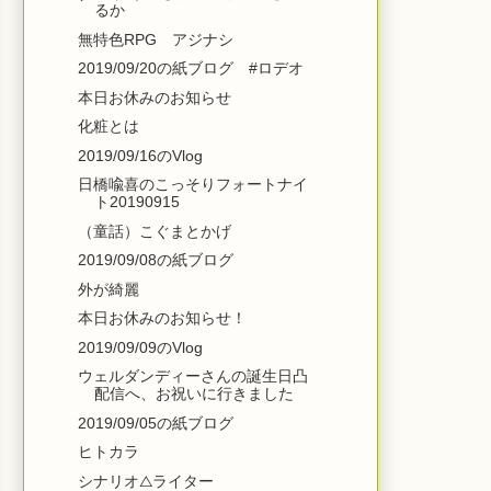
るか
無特色RPG アジナシ
2019/09/20の紙ブログ #ロデオ
本日お休みのお知らせ
化粧とは
2019/09/16のVlog
日橋喩喜のこっそりフォートナイ
ト20190915
（童話）こぐまとかげ
2019/09/08の紙ブログ
外が綺麗
本日お休みのお知らせ！
2019/09/09のVlog
ウェルダンディーさんの誕生日凸
配信へ、お祝いに行きました
2019/09/05の紙ブログ
ヒトカラ
シナリオ△ライター