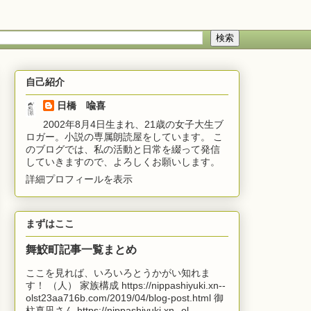
自己紹介
日橋 喩喜
2002年8月4日生まれ、21歳の女子大生ブ
ロガー。小説の専属朗読屋をしています。 こ
のブログでは、私の活動と日常を綴って発信
していきますので、よろしくお願いします。
詳細プロフィールを表示
まずはここ
舞鮫町記事一覧まとめ
ここを見れば、いろいろとうかがい知れま
す！ （人） 家族構成 https://nippashiyuki.xn--
olst23aa716b.com/2019/04/blog-post.html 御
柱真凪さん https://nippashiyuki.xn--ol...