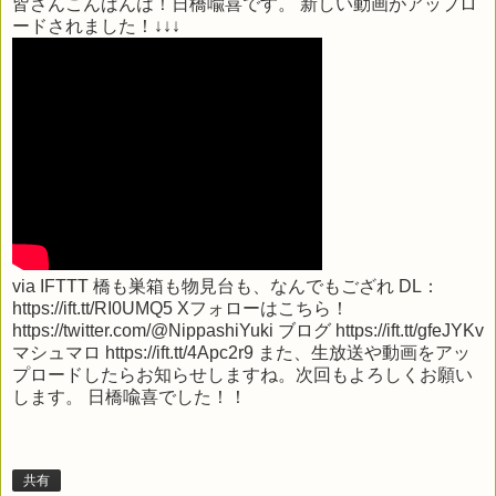
皆さんこんばんは！日橋喩喜です。 新しい動画がアップロ
ードされました！↓↓↓
via
IFTTT
橋も巣箱も物見台も、なんでもござれ DL：
https://ift.tt/RI0UMQ5 Xフォローはこちら！
https://twitter.com/@NippashiYuki ブログ https://ift.tt/gfeJYKv
マシュマロ https://ift.tt/4Apc2r9 また、生放送や動画をアッ
プロードしたらお知らせしますね。次回もよろしくお願い
します。 日橋喩喜でした！！
共有