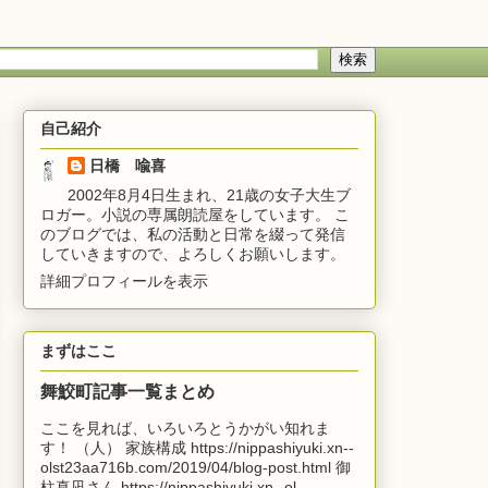
自己紹介
日橋 喩喜
2002年8月4日生まれ、21歳の女子大生ブ
ロガー。小説の専属朗読屋をしています。 こ
のブログでは、私の活動と日常を綴って発信
していきますので、よろしくお願いします。
詳細プロフィールを表示
まずはここ
舞鮫町記事一覧まとめ
ここを見れば、いろいろとうかがい知れま
す！ （人） 家族構成 https://nippashiyuki.xn--
olst23aa716b.com/2019/04/blog-post.html 御
柱真凪さん https://nippashiyuki.xn--ol...