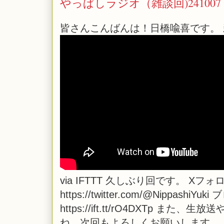
やっぱしラジオ（雑談回)241007
皆さんこんばんは！日橋喩喜です。 
via
IFTTT
久しぶり回です。 Xフォ
https://twitter.com/@NippashiYuk
https://ift.tt/rO4DXTp
ね。次回もよろしくお願いします。