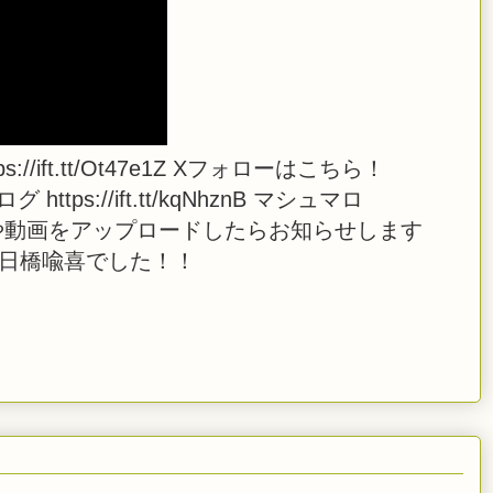
://ift.tt/Ot47e1Z Xフォローはこちら！
i ブログ https://ift.tt/kqNhznB マシュマロ
 また、生放送や動画をアップロードしたらお知らせします
 日橋喩喜でした！！