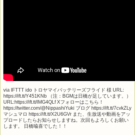
via
IFTTT
ido トロヤマイバッテリーズフライド 様 URL:
https://ift.tt/Y451KNb （注：BGMは日橋が足しています。）
URL:https://ift.tt/lMG4QLf Xフォローはこちら！
https://twitter.com/@NippashiYuki ブログ https://ift.tt/7cvkZLy
マシュマロ https://ift.tt/X2U6GVr また、生放送や動画をアッ
プロードしたらお知らせしますね。次回もよろしくお願い
します。 日橋喩喜でした！！