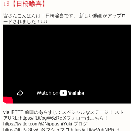
18【日橋喩喜】
皆さんこんばんは！日橋喩喜です。 新しい動画がアップロ
ードされました！↓↓↓
via
IFTTT
前回のあらすじ：スペシャルなステージ！ スト
アURL: https://ift.tt/pgW6zRc Xフォローはこちら！
https://twitter.com/@NippashiYuki ブログ
https://ift.tt/aG0wCjS マシュマロ https://ift.tt/wVqhNPR ま