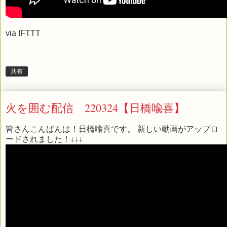
via
IFTTT
共有
火を囲む配信 220324【日橋喩喜】
皆さんこんばんは！日橋喩喜です。 新しい動画がアップロ
ードされました！↓↓↓