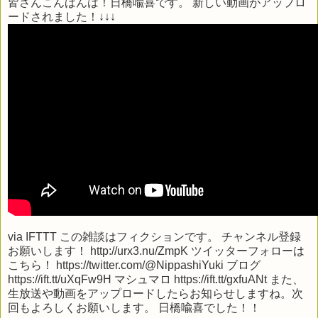
皆さんこんばんは！日橋喩喜です。 新しい動画がアップロ
ードされました！↓↓↓
via
IFTTT
この雑談はフィクションです。 チャンネル登録
お願いします！ http://urx3.nu/ZmpK ツイッターフォローは
こちら！ https://twitter.com/@NippashiYuki ブログ
https://ift.tt/uXqFw9H マシュマロ https://ift.tt/gxfuANt また、
生放送や動画をアップロードしたらお知らせしますね。次
回もよろしくお願いします。 日橋喩喜でした！！