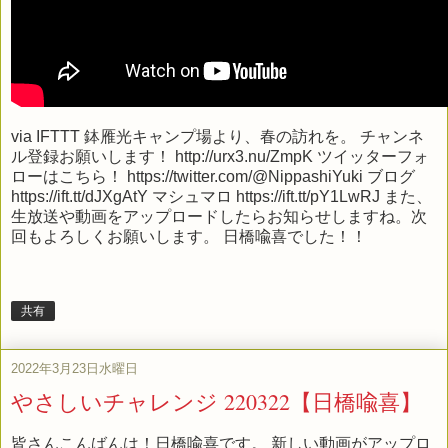
via
IFTTT
鉢雁光キャンプ場より、春の訪れを。 チャンネ
ル登録お願いします！ http://urx3.nu/ZmpK ツイッターフォ
ローはこちら！ https://twitter.com/@NippashiYuki ブログ
https://ift.tt/dJXgAtY マシュマロ https://ift.tt/pY1LwRJ また、
生放送や動画をアップロードしたらお知らせしますね。次
回もよろしくお願いします。 日橋喩喜でした！！
共有
2022年3月23日水曜日
やさしいチャレンジ 220322【日橋喩喜】
皆さんこんばんは！日橋喩喜です。 新しい動画がアップロ