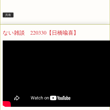
共有
ない雑談 220330【日橋喩喜】