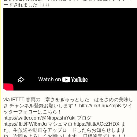
ードされました！↓↓↓
via
IFTTT
春雨の 寒さをぎゅっとした はるさめの美味し
さ チャンネル登録お願いします！ http://urx3.nu/ZmpK ツイ
ッターフォローはこちら！
https://twitter.com/@NippashiYuki ブログ
https://ift.tt/FWl8mJu マシュマロ https://ift.tt/AOcZHDX ま
た、生放送や動画をアップロードしたらお知らせします
ね。次回もよろしくお願いします。 日橋喩喜でした！！