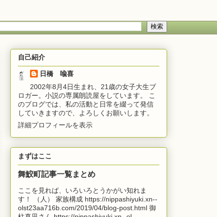
自己紹介
日橋 喩喜
2002年8月4日生まれ、21歳の女子大生ブ
ロガー。小説の専属朗読屋をしています。 こ
のブログでは、私の活動と日常を綴って発信
していきますので、よろしくお願いします。
詳細プロフィールを表示
まずはここ
舞鮫町記事一覧まとめ
ここを見れば、いろいろとうかがい知れま
す！ （人） 家族構成 https://nippashiyuki.xn--
olst23aa716b.com/2019/04/blog-post.html 御
柱真凪さん https://nippashiyuki.xn--ol...