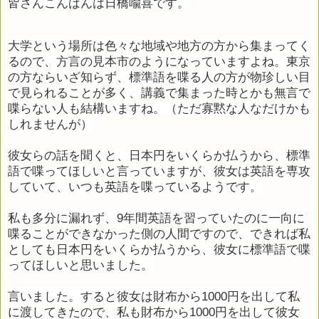
皆さんこんばんは日橋喩喜です。
大学という場所は色々な地域や地方の方から集まってく
るので、方言の見本市のようになっていますよね。東京
の方ならいざ知らず、標準語を喋る人の方が物珍しい目
で見られることが多く、講義で集まった時とかも無言で
喋らない人も結構いますね。（ただ寡黙な人なだけかも
しれませんが）

彼女らの話を聞くと、日本円をいくらか払うから、標準
語で喋ってほしいと言っていますが、彼女は英語を専攻
していて、いつも英語を喋っているようです。

私も多分に漏れず、9年間英語を習っていたのに一向に
喋ることができなかった側の人間ですので、できれば私
としても日本円をいくらか払うから、彼女に標準語で喋
ってほしいと思いました。

言いました。すると彼女は財布から1000円を出して私
に渡してきたので、私も財布から1000円を出して彼女