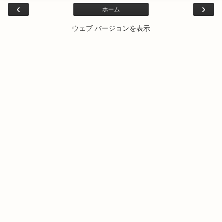
‹
›
ホーム
ウェブ バージョンを表示