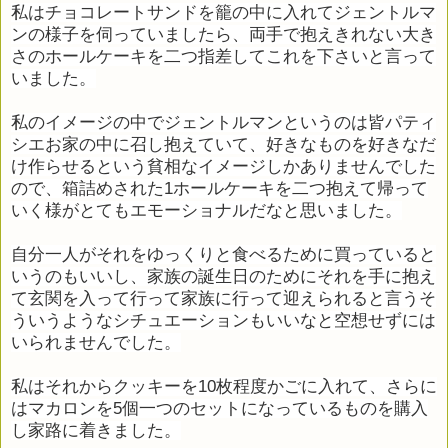
私はチョコレートサンドを籠の中に入れてジェントルマ
ンの様子を伺っていましたら、両手で抱えきれない大き
さのホールケーキを二つ指差してこれを下さいと言って
いました。
私のイメージの中でジェントルマンというのは皆パティ
シエお家の中に召し抱えていて、好きなものを好きなだ
け作らせるという貧相なイメージしかありませんでした
ので、箱詰めされた1ホールケーキを二つ抱えて帰って
いく様がとてもエモーショナルだなと思いました。
自分一人がそれをゆっくりと食べるために買っていると
いうのもいいし、家族の誕生日のためにそれを手に抱え
て玄関を入って行って家族に行って迎えられると言うそ
ういうようなシチュエーションもいいなと空想せずには
いられませんでした。
私はそれからクッキーを10枚程度かごに入れて、さらに
はマカロンを5個一つのセットになっているものを購入
し家路に着きました。