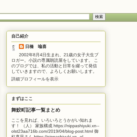
自己紹介
日橋 喩喜
2002年8月4日生まれ、21歳の女子大生ブ
ロガー。小説の専属朗読屋をしています。 こ
のブログでは、私の活動と日常を綴って発信
していきますので、よろしくお願いします。
詳細プロフィールを表示
まずはここ
舞鮫町記事一覧まとめ
ここを見れば、いろいろとうかがい知れま
す！ （人） 家族構成 https://nippashiyuki.xn--
olst23aa716b.com/2019/04/blog-post.html 御
柱真凪さん https://nippashiyuki.xn--ol...