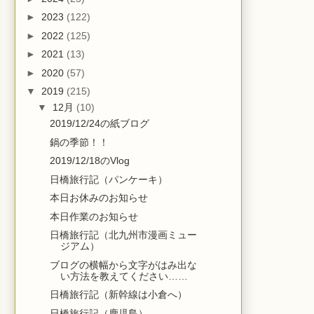
►
2023
(122)
►
2022
(125)
►
2021
(13)
►
2020
(57)
▼
2019
(215)
▼
12月
(10)
2019/12/24の紙ブログ
鍋の季節！！
2019/12/18のVlog
日橋旅行記（パンケーキ）
本日お休みのお知らせ
本日作業のお知らせ
日橋旅行記（北九州市漫画ミュー
ジアム）
ブログの横幅から文字がはみ出な
い方法を教えてください……
日橋旅行記（新幹線は小倉へ）
日橋旅行記（鹿児島）