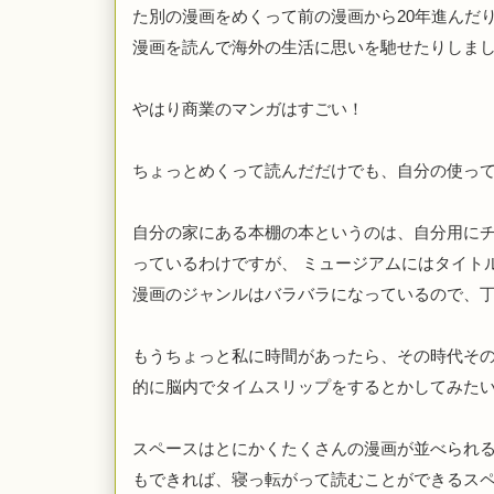
た別の漫画をめくって前の漫画から
20
年進んだ
漫画を読んで海外の生活に思いを馳せたりしま
やはり商業のマンガはすごい！
ちょっとめくって読んだだけでも、自分の使っ
自分の家にある本棚の本というのは、自分用に
っているわけですが、
ミュージアムにはタイト
漫画のジャンルはバラバラになっているので、
もうちょっと私に時間があったら、その時代そ
的に脳内でタイムスリップをするとかしてみた
スペースはとにかくたくさんの漫画が並べられ
もできれば、寝っ転がって読むことができるス