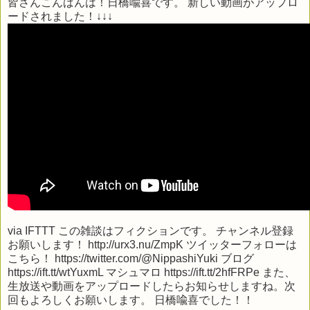
皆さんこんばんは！日橋喩喜です。 新しい動画がアップロ
ードされました！↓↓↓
via
IFTTT
この雑談はフィクションです。 チャンネル登録
お願いします！ http://urx3.nu/ZmpK ツイッターフォローは
こちら！ https://twitter.com/@NippashiYuki ブログ
https://ift.tt/wtYuxmL マシュマロ https://ift.tt/2hfFRPe また、
生放送や動画をアップロードしたらお知らせしますね。次
回もよろしくお願いします。 日橋喩喜でした！！