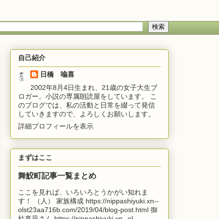
自己紹介
日橋 喩喜
2002年8月4日生まれ、21歳の女子大生ブ
ロガー。小説の専属朗読屋をしています。 こ
のブログでは、私の活動と日常を綴って発信
していきますので、よろしくお願いします。
詳細プロフィールを表示
まずはここ
舞鮫町記事一覧まとめ
ここを見れば、いろいろとうかがい知れま
す！ （人） 家族構成 https://nippashiyuki.xn--
olst23aa716b.com/2019/04/blog-post.html 御
柱真凪さん https://nippashiyuki.xn--ol...