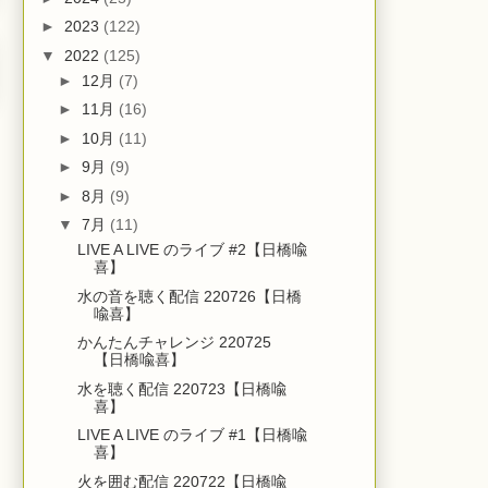
►
2023
(122)
▼
2022
(125)
►
12月
(7)
►
11月
(16)
►
10月
(11)
►
9月
(9)
►
8月
(9)
▼
7月
(11)
LIVE A LIVE のライブ #2【日橋喩
喜】
水の音を聴く配信 220726【日橋
喩喜】
かんたんチャレンジ 220725
【日橋喩喜】
水を聴く配信 220723【日橋喩
喜】
LIVE A LIVE のライブ #1【日橋喩
喜】
火を囲む配信 220722【日橋喩