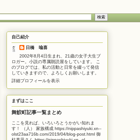
自己紹介
日橋 喩喜
2002年8月4日生まれ、21歳の女子大生ブ
ロガー。小説の専属朗読屋をしています。 こ
のブログでは、私の活動と日常を綴って発信
していきますので、よろしくお願いします。
詳細プロフィールを表示
まずはここ
舞鮫町記事一覧まとめ
ここを見れば、いろいろとうかがい知れま
す！ （人） 家族構成 https://nippashiyuki.xn--
olst23aa716b.com/2019/04/blog-post.html 御
柱真凪さん https://nippashiyuki.xn--ol...