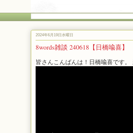
2024年6月19日水曜日
8words雑談 240618【日橋喩喜】
皆さんこんばんは！日橋喩喜です。 