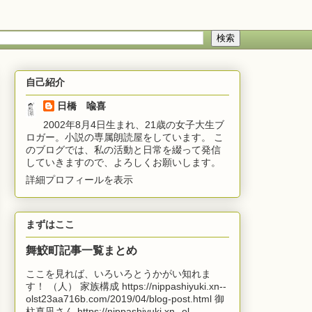
自己紹介
日橋 喩喜
2002年8月4日生まれ、21歳の女子大生ブ
ロガー。小説の専属朗読屋をしています。 こ
のブログでは、私の活動と日常を綴って発信
していきますので、よろしくお願いします。
詳細プロフィールを表示
まずはここ
舞鮫町記事一覧まとめ
ここを見れば、いろいろとうかがい知れま
す！ （人） 家族構成 https://nippashiyuki.xn--
olst23aa716b.com/2019/04/blog-post.html 御
柱真凪さん https://nippashiyuki.xn--ol...