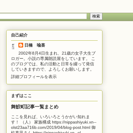
自己紹介
日橋 喩喜
2002年8月4日生まれ、21歳の女子大生ブ
ロガー。小説の専属朗読屋をしています。 こ
のブログでは、私の活動と日常を綴って発信
していきますので、よろしくお願いします。
詳細プロフィールを表示
まずはここ
舞鮫町記事一覧まとめ
ここを見れば、いろいろとうかがい知れま
す！ （人） 家族構成 https://nippashiyuki.xn--
olst23aa716b.com/2019/04/blog-post.html 御
柱真凪さん https://nippashiyuki.xn--ol...