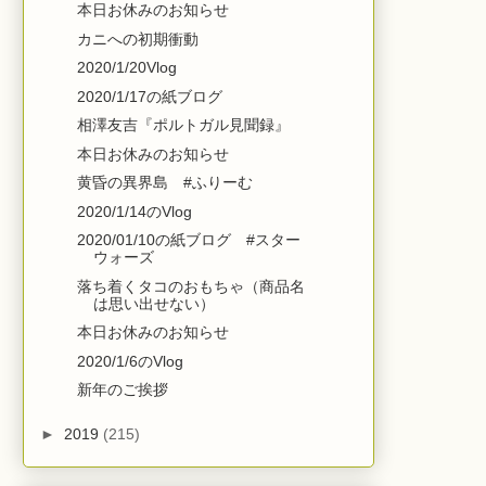
本日お休みのお知らせ
カニへの初期衝動
2020/1/20Vlog
2020/1/17の紙ブログ
相澤友吉『ポルトガル見聞録』
本日お休みのお知らせ
黄昏の異界島 #ふりーむ
2020/1/14のVlog
2020/01/10の紙ブログ #スター
ウォーズ
落ち着くタコのおもちゃ（商品名
は思い出せない）
本日お休みのお知らせ
2020/1/6のVlog
新年のご挨拶
►
2019
(215)