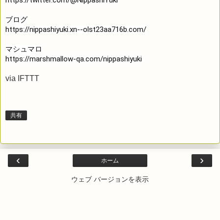
https://twitter.com/@NippashiYuki
https://nippashiyuki.xn--olst23aa716b.com/
https://marshmallow-qa.com/nippashiyuki
via
IFTTT
共有
‹
›
ホーム
ウェブ バージョンを表示