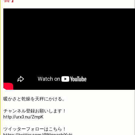
暖かさと乾燥を天秤にかける。

http://urx3.nu/ZmpK