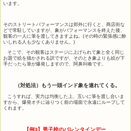
います。
そのストリートパフォーマンスは郊外に行くと、商店街な
どで常駐していますが、象がパフォーマンスを終えた後、
観客の一人に筆を渡してきますよね。
(
その時の緊張感に酔
いしれる人も少なくありません。
)
そこで、その観客はステージに上げられて象と全く同じ
お題で絵を描かされる訳ですが、そのとき象よりも絵が下
手だったら筆が爆発しますので、阿鼻叫喚です。
（対処法）もう一頭インド象を連れてくる。
こうすれば、実力は均衡した上、互いに筆を渡し合いま
すから、爆発オチに辿りつく前の場面で永遠にループして
くれます。
【例3】
男子校のバレンタインデー