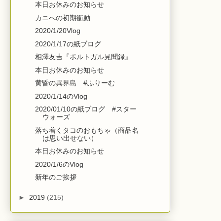
本日お休みのお知らせ
カニへの初期衝動
2020/1/20Vlog
2020/1/17の紙ブログ
相澤友吉『ポルトガル見聞録』
本日お休みのお知らせ
黄昏の異界島 #ふりーむ
2020/1/14のVlog
2020/01/10の紙ブログ #スター
ウォーズ
落ち着くタコのおもちゃ（商品名
は思い出せない）
本日お休みのお知らせ
2020/1/6のVlog
新年のご挨拶
►
2019
(215)