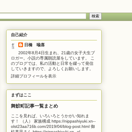
自己紹介
日橋 喩喜
2002年8月4日生まれ、21歳の女子大生ブ
ロガー。小説の専属朗読屋をしています。 こ
のブログでは、私の活動と日常を綴って発信
していきますので、よろしくお願いします。
詳細プロフィールを表示
まずはここ
舞鮫町記事一覧まとめ
ここを見れば、いろいろとうかがい知れま
す！ （人） 家族構成 https://nippashiyuki.xn--
olst23aa716b.com/2019/04/blog-post.html 御
柱真凪さん https://nippashiyuki.xn--ol...