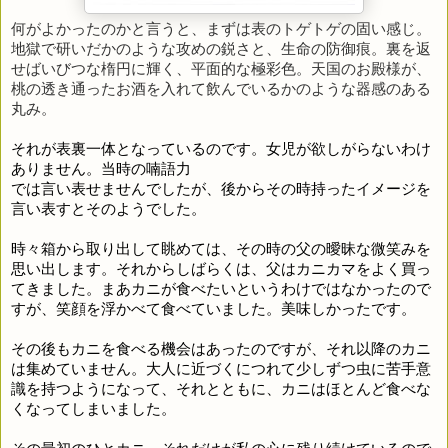
何がよかったのかと言うと、まずは表のトゲトゲの固い感じ。
地獄で研いだかのような攻めの鋭さと、生命の防御痕。裏を返
せばいびつな楕円に輝く、平面的な極彩色。天国のお殿様が、
桃の透き通ったお酒を入れて飲んでいるかのような器感のある
丸み。
それが表裏一体となっているのです。女児が欲しがらないわけ
ありません。当時の喃語力
では言い表せませんでしたが、後からその時持ったイメージを
言い表すとそのようでした。
時々箱から取り出して眺めては、その時の父の曖昧な微笑みを
思い出します。それからしばらくは、父はカニカマをよく買っ
てきました。まあカニが食べたいというわけではなかったので
すが、笑顔を浮かべて食べていました。美味しかったです。
その後もカニを食べる機会はあったのですが、それ以降のカニ
は集めていません。大人に近づくにつれて少しずつ虫に苦手意
識を持つようになって、それとともに、カニはほとんど食べな
くなってしまいました。