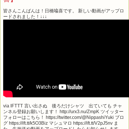
皆さんこんばんは！日橋喩喜です。 新しい動画がアップロ
ードされました！↓↓↓
via
IFTTT
言い出さぬ 後ろだけシャツ 出ていても チャ
ンネル登録お願いします！ http://urx3.nu/ZmpK ツイッター
フォローはこちら！ https://twitter.com/@NippashiYuki ブロ
グ https://ift.tt/k5O3Biz マシュマロ https://ift.tt/V2pJ5nv ま
た、生放送や動画をアップロードしたらお知らせします