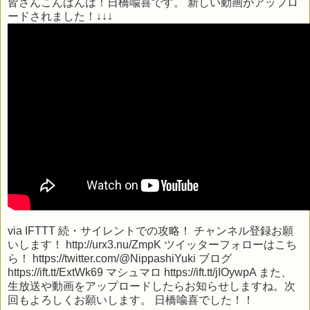
皆さんこんばんは！日橋喩喜です。 新しい動画がアップロ
ードされました！↓↓↓
via
IFTTT
続・サイレントでの攻略！ チャンネル登録お願
いします！ http://urx3.nu/ZmpK ツイッターフォローはこち
ら！ https://twitter.com/@NippashiYuki ブログ
https://ift.tt/ExtWk69 マシュマロ https://ift.tt/jIOywpA また、
生放送や動画をアップロードしたらお知らせしますね。次
回もよろしくお願いします。 日橋喩喜でした！！