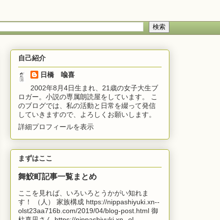
自己紹介
日橋 喩喜
2002年8月4日生まれ、21歳の女子大生ブ
ロガー。小説の専属朗読屋をしています。 こ
のブログでは、私の活動と日常を綴って発信
していきますので、よろしくお願いします。
詳細プロフィールを表示
まずはここ
舞鮫町記事一覧まとめ
ここを見れば、いろいろとうかがい知れま
す！ （人） 家族構成 https://nippashiyuki.xn--
olst23aa716b.com/2019/04/blog-post.html 御
柱真凪さん https://nippashiyuki.xn--ol...