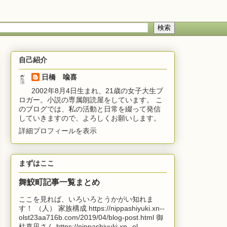
自己紹介
日橋 喩喜
2002年8月4日生まれ、21歳の女子大生ブ
ロガー。小説の専属朗読屋をしています。 こ
のブログでは、私の活動と日常を綴って発信
していきますので、よろしくお願いします。
詳細プロフィールを表示
まずはここ
舞鮫町記事一覧まとめ
ここを見れば、いろいろとうかがい知れま
す！ （人） 家族構成 https://nippashiyuki.xn--
olst23aa716b.com/2019/04/blog-post.html 御
柱真凪さん https://nippashiyuki.xn--ol...