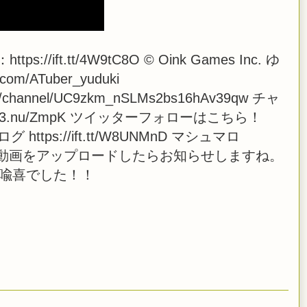
//ift.tt/4W9tC8O © Oink Games Inc. ゆ
om/ATuber_yuduki
om/channel/UC9zkm_nSLMs2bs16hAv39qw チャ
rx3.nu/ZmpK ツイッターフォローはこちら！
ki ブログ https://ift.tt/W8UNMnD マシュマロ
 また、生放送や動画をアップロードしたらお知らせしますね。
橋喩喜でした！！