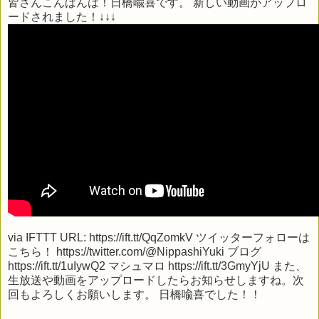
皆さんこんばんは！日橋喩喜です。 新しい動画がアップロ
ードされました！↓↓↓
via
IFTTT
URL: https://ift.tt/QqZomkV ツイッターフォローは
こちら！ https://twitter.com/@NippashiYuki ブログ
https://ift.tt/1uIywQ2 マシュマロ https://ift.tt/3GmyYjU また、
生放送や動画をアップロードしたらお知らせしますね。次
回もよろしくお願いします。 日橋喩喜でした！！