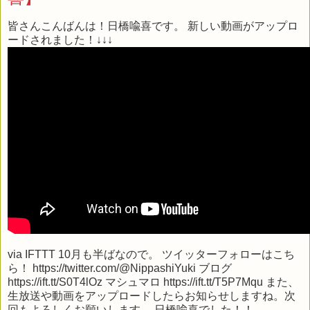
皆さんこんばんは！日橋喩喜です。 新しい動画がアップロ
ードされました！↓↓↓
via
IFTTT
10月も半ばなので。 ツイッターフォローはこち
ら！ https://twitter.com/@NippashiYuki ブログ
https://ift.tt/S0T4lOz マシュマロ https://ift.tt/T5P7Mqu また、
生放送や動画をアップロードしたらお知らせしますね。次
回もよろしくお願いします。 日橋喩喜でした！！