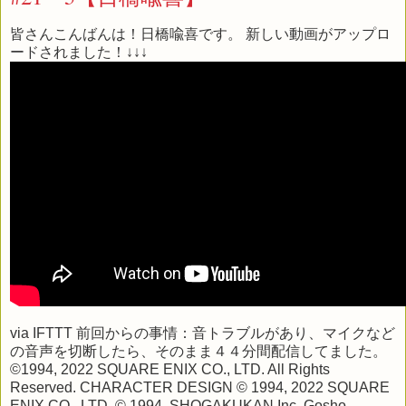
皆さんこんばんは！日橋喩喜です。 新しい動画がアップロ
ードされました！↓↓↓
via
IFTTT
前回からの事情：音トラブルがあり、マイクなど
の音声を切断したら、そのまま４４分間配信してました。
©1994, 2022 SQUARE ENIX CO., LTD. All Rights
Reserved. CHARACTER DESIGN © 1994, 2022 SQUARE
ENIX CO., LTD. © 1994, SHOGAKUKAN Inc. Gosho