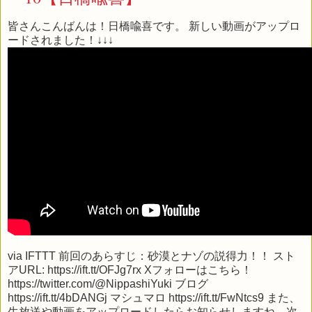
皆さんこんばんは！日橋喩喜です。 新しい動画がアップロ
ードされました！↓↓↓
via
IFTTT
前回のあらすじ：砂漠とナゾの説得力！！ スト
アURL: https://ift.tt/OFJg7rx Xフォローはこちら！
https://twitter.com/@NippashiYuki ブログ
https://ift.tt/4bDANGj マシュマロ https://ift.tt/FwNtcs9 また、
生放送や動画をアップロードしたらお知らせしますね。次