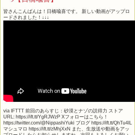
皆さんこんばんは！日橋喩喜です。 新しい動画がアップロ
ードされました！↓↓↓
via
IFTTT
前回のあらすじ：砂漠とナゾの説得力 ストア
URL: https://ift.tt/YgRJWzP Xフォローはこちら！
https://twitter.com/@NippashiYuki ブログ https://ift.tt/QhTu4IL
マシュマロ https://ift.tt/zMhjXxN また、生放送や動画をアッ
プロードしたらお知らせしますね。次回もよろしくお願い