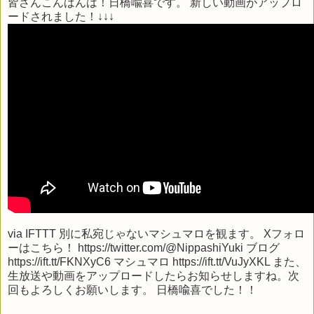
皆さんこんばんは！日橋喩喜です。 新しい動画がアップロ
ードされました！↓↓↓
via
IFTTT
別に私宛じゃないマシュマロを観ます。 Xフォロ
ーはこちら！ https://twitter.com/@NippashiYuki ブログ
https://ift.tt/FKNXyC6 マシュマロ https://ift.tt/VuJyXKL また、
生放送や動画をアップロードしたらお知らせしますね。次
回もよろしくお願いします。 日橋喩喜でした！！