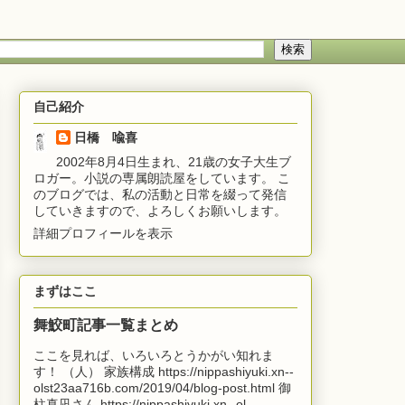
自己紹介
日橋 喩喜
2002年8月4日生まれ、21歳の女子大生ブ
ロガー。小説の専属朗読屋をしています。 こ
のブログでは、私の活動と日常を綴って発信
していきますので、よろしくお願いします。
詳細プロフィールを表示
まずはここ
舞鮫町記事一覧まとめ
ここを見れば、いろいろとうかがい知れま
す！ （人） 家族構成 https://nippashiyuki.xn--
olst23aa716b.com/2019/04/blog-post.html 御
柱真凪さん https://nippashiyuki.xn--ol...