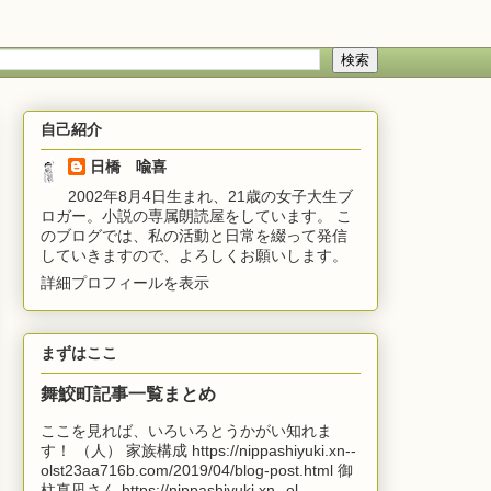
自己紹介
日橋 喩喜
2002年8月4日生まれ、21歳の女子大生ブ
ロガー。小説の専属朗読屋をしています。 こ
のブログでは、私の活動と日常を綴って発信
していきますので、よろしくお願いします。
詳細プロフィールを表示
まずはここ
舞鮫町記事一覧まとめ
ここを見れば、いろいろとうかがい知れま
す！ （人） 家族構成 https://nippashiyuki.xn--
olst23aa716b.com/2019/04/blog-post.html 御
柱真凪さん https://nippashiyuki.xn--ol...