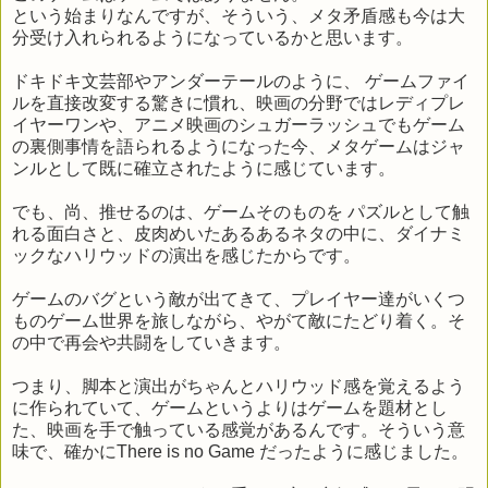
という始まりなんですが、そういう、メタ矛盾感も今は大
分受け入れられるようになっているかと思います。
ドキドキ文芸部やアンダーテールのように、 ゲームファイ
ルを直接改変する驚きに慣れ、映画の分野ではレディプレ
イヤーワンや、アニメ映画のシュガーラッシュでもゲーム
の裏側事情を語られるようになった今、メタゲームはジャ
ンルとして既に確立されたように感じています。
でも、尚、推せるのは、ゲームそのものを パズルとして触
れる面白さと、皮肉めいたあるあるネタの中に、ダイナミ
ックなハリウッドの演出を感じたからです。
ゲームのバグという敵が出てきて、プレイヤー達がいくつ
ものゲーム世界を旅しながら、やがて敵にたどり着く。そ
の中で再会や共闘をしていきます。
つまり、脚本と演出がちゃんとハリウッド感を覚えるよう
に作られていて、ゲームというよりはゲームを題材とし
た、映画を手で触っている感覚があるんです。そういう意
味で、確かにThere is no Game だったように感じました。