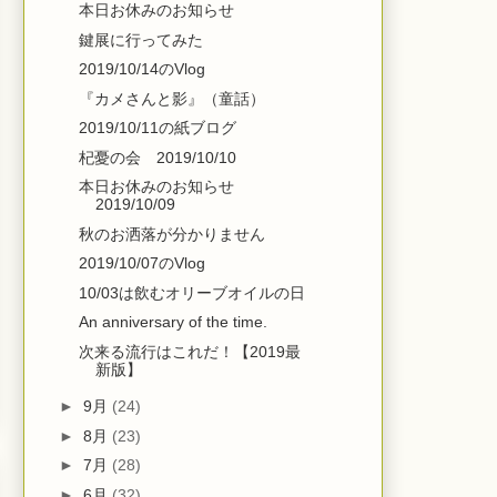
本日お休みのお知らせ
鍵展に行ってみた
2019/10/14のVlog
『カメさんと影』（童話）
2019/10/11の紙ブログ
杞憂の会 2019/10/10
本日お休みのお知らせ
2019/10/09
秋のお洒落が分かりません
2019/10/07のVlog
10/03は飲むオリーブオイルの日
An anniversary of the time.
次来る流行はこれだ！【2019最
新版】
►
9月
(24)
►
8月
(23)
►
7月
(28)
►
6月
(32)