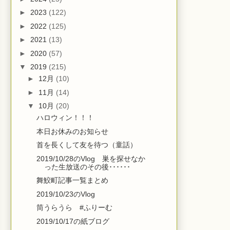
►
2023
(122)
►
2022
(125)
►
2021
(13)
►
2020
(57)
▼
2019
(215)
►
12月
(10)
►
11月
(14)
▼
10月
(20)
ハロウィン！！！
本日お休みのお知らせ
首を長くして友を待つ（童話）
2019/10/28のVlog 巣を探せなか
った生放送のその後･･････
舞鮫町記事一覧まとめ
2019/10/23のVlog
筒うらうら #ふりーむ
2019/10/17の紙ブログ