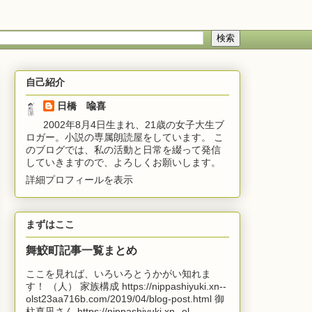
自己紹介
日橋 喩喜
2002年8月4日生まれ、21歳の女子大生ブ
ロガー。小説の専属朗読屋をしています。 こ
のブログでは、私の活動と日常を綴って発信
していきますので、よろしくお願いします。
詳細プロフィールを表示
まずはここ
舞鮫町記事一覧まとめ
ここを見れば、いろいろとうかがい知れま
す！ （人） 家族構成 https://nippashiyuki.xn--
olst23aa716b.com/2019/04/blog-post.html 御
柱真凪さん https://nippashiyuki.xn--ol...