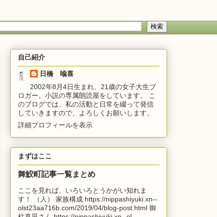
自己紹介
日橋 喩喜
2002年8月4日生まれ、21歳の女子大生ブ
ロガー。小説の専属朗読屋をしています。 こ
のブログでは、私の活動と日常を綴って発信
していきますので、よろしくお願いします。
詳細プロフィールを表示
まずはここ
舞鮫町記事一覧まとめ
ここを見れば、いろいろとうかがい知れま
す！ （人） 家族構成 https://nippashiyuki.xn--
olst23aa716b.com/2019/04/blog-post.html 御
柱真凪さん https://nippashiyuki.xn--ol...