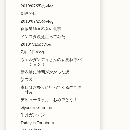
2019/07/25のVlog
劇画の日
2019/07/23のVlog
食物繊維＝乙女の食事
インスタ映え狙ってみた
2019/7/16のVlog
7月15日Vlog
ウェルダンディさんの春夏秋冬バ
ージョン！
新衣装に時間がかかった訳
新衣装！
本日はお祭りに行ってくるのでお
休み！
デビュー３ヶ月、おめでとう！
Gyudon Gunman
牛丼ガンマン
Today is Tanabata