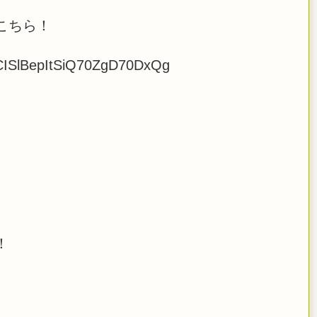
こちら！
UCISlBepItSiQ70ZgD70DxQg
！