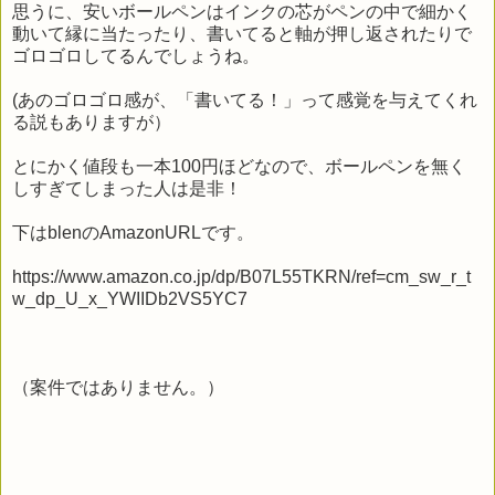
思うに、安いボールペンはインクの芯がペンの中で細かく
動いて縁に当たったり、書いてると軸が押し返されたりで
ゴロゴロしてるんでしょうね。
(あのゴロゴロ感が、「書いてる！」って感覚を与えてくれ
る説もありますが）
とにかく値段も一本100円ほどなので、ボールペンを無く
しすぎてしまった人は是非！
下はblenのAmazonURLです。
https://www.amazon.co.jp/dp/B07L55TKRN/ref=cm_sw_r_t
w_dp_U_x_YWIIDb2VS5YC7
（案件ではありません。）