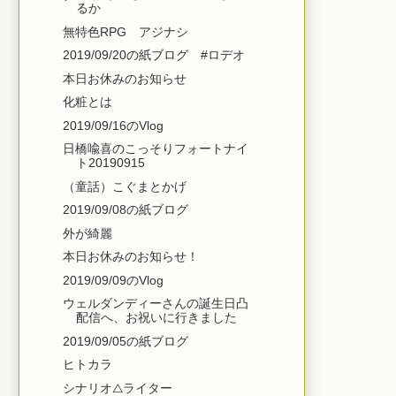
るか
無特色RPG アジナシ
2019/09/20の紙ブログ #ロデオ
本日お休みのお知らせ
化粧とは
2019/09/16のVlog
日橋喩喜のこっそりフォートナイ
ト20190915
（童話）こぐまとかげ
2019/09/08の紙ブログ
外が綺麗
本日お休みのお知らせ！
2019/09/09のVlog
ウェルダンディーさんの誕生日凸
配信へ、お祝いに行きました
2019/09/05の紙ブログ
ヒトカラ
シナリオ△ライター