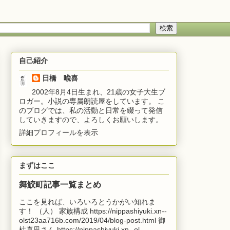
自己紹介
日橋 喩喜
2002年8月4日生まれ、21歳の女子大生ブ
ロガー。小説の専属朗読屋をしています。 こ
のブログでは、私の活動と日常を綴って発信
していきますので、よろしくお願いします。
詳細プロフィールを表示
まずはここ
舞鮫町記事一覧まとめ
ここを見れば、いろいろとうかがい知れま
す！ （人） 家族構成 https://nippashiyuki.xn--
olst23aa716b.com/2019/04/blog-post.html 御
柱真凪さん https://nippashiyuki.xn--ol...