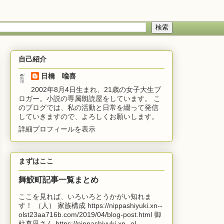
自己紹介
日橋 喩喜
2002年8月4日生まれ、21歳の女子大生ブ
ロガー。小説の専属朗読屋をしています。 こ
のブログでは、私の活動と日常を綴って発信
していきますので、よろしくお願いします。
詳細プロフィールを表示
まずはここ
舞鮫町記事一覧まとめ
ここを見れば、いろいろとうかがい知れま
す！ （人） 家族構成 https://nippashiyuki.xn--
olst23aa716b.com/2019/04/blog-post.html 御
柱真凪さん https://nippashiyuki.xn--ol...