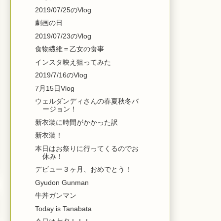
2019/07/25のVlog
劇画の日
2019/07/23のVlog
食物繊維＝乙女の食事
インスタ映え狙ってみた
2019/7/16のVlog
7月15日Vlog
ウェルダンディさんの春夏秋冬バ
ージョン！
新衣装に時間がかかった訳
新衣装！
本日はお祭りに行ってくるのでお
休み！
デビュー３ヶ月、おめでとう！
Gyudon Gunman
牛丼ガンマン
Today is Tanabata