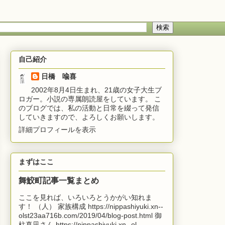
自己紹介
日橋 喩喜
2002年8月4日生まれ、21歳の女子大生ブ
ロガー。小説の専属朗読屋をしています。 こ
のブログでは、私の活動と日常を綴って発信
していきますので、よろしくお願いします。
詳細プロフィールを表示
まずはここ
舞鮫町記事一覧まとめ
ここを見れば、いろいろとうかがい知れま
す！ （人） 家族構成 https://nippashiyuki.xn--
olst23aa716b.com/2019/04/blog-post.html 御
柱真凪さん https://nippashiyuki.xn--ol...