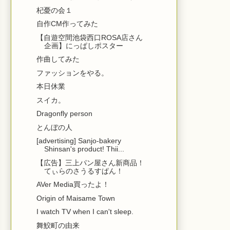
杞憂の会１
自作CM作ってみた
【自遊空間池袋西口ROSA店さん
企画】にっぱしポスター
作曲してみた
ファッションをやる。
本日休業
スイカ。
Dragonfly person
とんぼの人
[advertising] Sanjo-bakery
Shinsan's product! Thii...
【広告】三上パン屋さん新商品！
てぃらのさうるすぱん！
AVer Media買ったよ！
Origin of Maisame Town
I watch TV when I can't sleep.
舞鮫町の由来