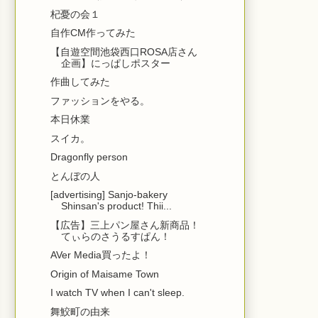
杞憂の会１
自作CM作ってみた
【自遊空間池袋西口ROSA店さん
企画】にっぱしポスター
作曲してみた
ファッションをやる。
本日休業
スイカ。
Dragonfly person
とんぼの人
[advertising] Sanjo-bakery
Shinsan's product! Thii...
【広告】三上パン屋さん新商品！
てぃらのさうるすぱん！
AVer Media買ったよ！
Origin of Maisame Town
I watch TV when I can't sleep.
舞鮫町の由来