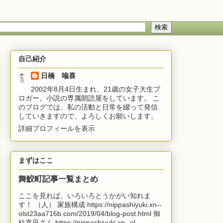
自己紹介
日橋 喩喜
2002年8月4日生まれ、21歳の女子大生ブ
ロガー。小説の専属朗読屋をしています。 こ
のブログでは、私の活動と日常を綴って発信
していきますので、よろしくお願いします。
詳細プロフィールを表示
まずはここ
舞鮫町記事一覧まとめ
ここを見れば、いろいろとうかがい知れま
す！ （人） 家族構成 https://nippashiyuki.xn--
olst23aa716b.com/2019/04/blog-post.html 御
柱真凪さん https://nippashiyuki.xn--ol...